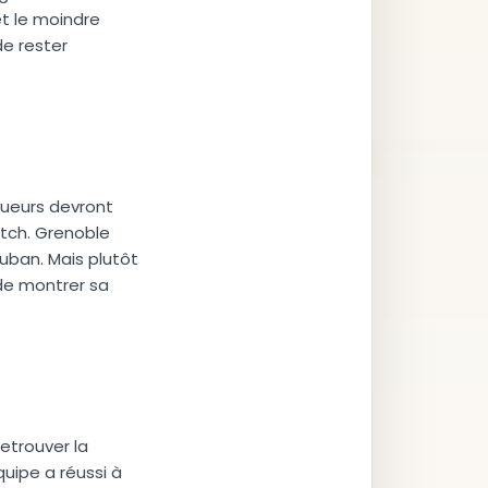
et le moindre
de rester
oueurs devront
tch. Grenoble
uban. Mais plutôt
de montrer sa
etrouver la
quipe a réussi à