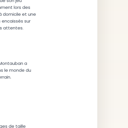
de son jeu
mment lors des
à domicile et une
s encaissés sur
s attentes.
, Montauban a
ans le monde du
rrain.
es de taille