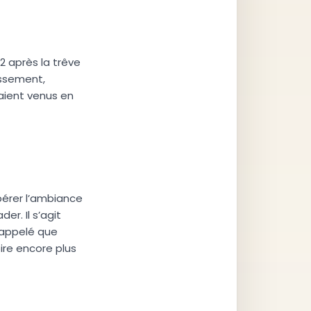
2 après la trêve
assement,
aient venus en
pérer l’ambiance
er. Il s’agit
rappelé que
ire encore plus