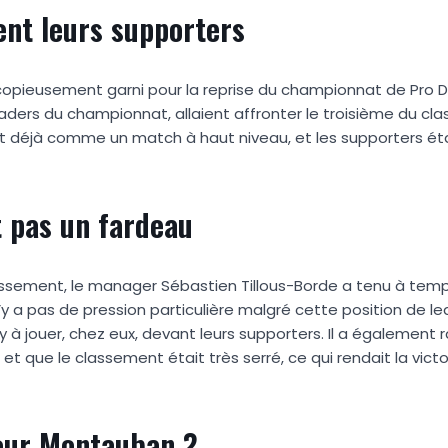
ent leurs supporters
t copieusement garni pour la reprise du championnat de Pro D
eaders du championnat, allaient affronter le troisième du cl
t déjà comme un match à haut niveau, et les supporters ét
t pas un fardeau
lassement, le manager Sébastien Tillous-Borde a tenu à tem
 n’y a pas de pression particulière malgré cette position de lead
 jouer, chez eux, devant leurs supporters. Il a également 
 que le classement était très serré, ce qui rendait la victo
our Montauban ?