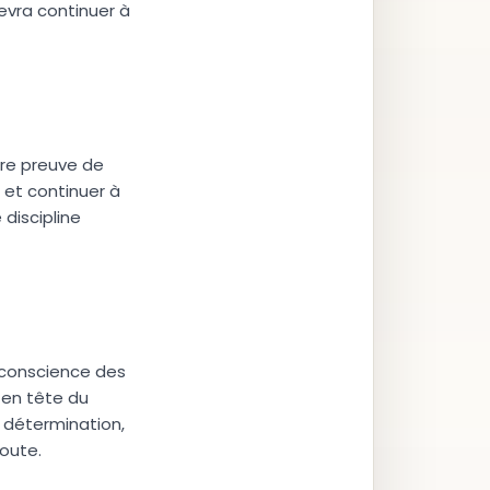
evra continuer à
ire preuve de
 et continuer à
discipline
t conscience des
 en tête du
a détermination,
route.