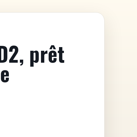
D2, prêt
re