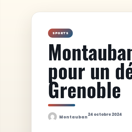
SPORTS
Montauban
pour un dé
Grenoble
24 octobre 2024
Montauban