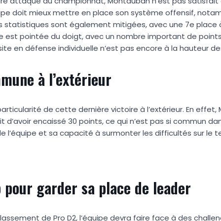
ure attaque du championnat, Montauban n’est pas satisfait 
uipe doit mieux mettre en place son système offensif, nota
les statistiques sont également mitigées, avec une 7e place 
équipe est pointée du doigt, avec un nombre important de point
ite en défense individuelle n’est pas encore à la hauteur de
mmune à l’extérieur
ticularité de cette dernière victoire à l’extérieur. En effet
it d’avoir encaissé 30 points, ce qui n’est pas si commun d
l’équipe et sa capacité à surmonter les difficultés sur le te
p pour garder sa place de leader
assement de Pro D2, l’équipe devra faire face à des challeng