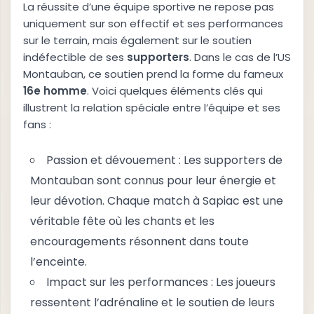
La réussite d’une équipe sportive ne repose pas
uniquement sur son effectif et ses performances
sur le terrain, mais également sur le soutien
indéfectible de ses
s
u
p
p
o
r
t
e
r
s
. Dans le cas de l’US
Montauban, ce soutien prend la forme du fameux
1
6
e
h
o
m
m
e
. Voici quelques éléments clés qui
illustrent la relation spéciale entre l’équipe et ses
fans :
Passion et dévouement : Les supporters de
Montauban sont connus pour leur énergie et
leur dévotion. Chaque match à Sapiac est une
véritable fête où les chants et les
encouragements résonnent dans toute
l’enceinte.
Impact sur les performances : Les joueurs
ressentent l’adrénaline et le soutien de leurs