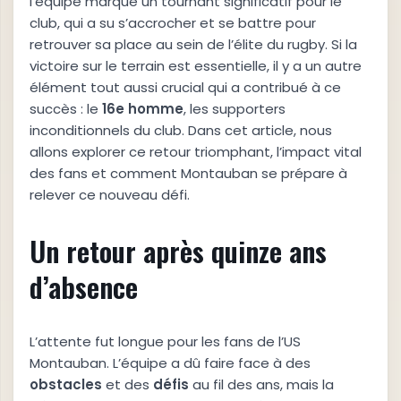
l’équipe marque un tournant significatif pour le
club, qui a su s’accrocher et se battre pour
retrouver sa place au sein de l’élite du rugby. Si la
victoire sur le terrain est essentielle, il y a un autre
élément tout aussi crucial qui a contribué à ce
succès : le
1
6
e
h
o
m
m
e
, les supporters
inconditionnels du club. Dans cet article, nous
allons explorer ce retour triomphant, l’impact vital
des fans et comment Montauban se prépare à
relever ce nouveau défi.
Un retour après quinze ans
d’absence
L’attente fut longue pour les fans de l’US
Montauban. L’équipe a dû faire face à des
o
b
s
t
a
c
l
e
s
et des
d
é
f
i
s
au fil des ans, mais la