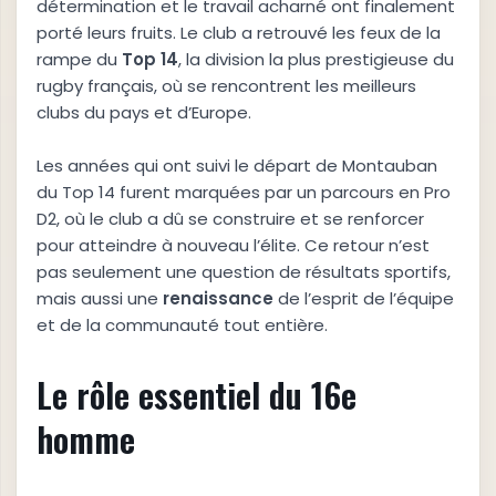
détermination et le travail acharné ont finalement
porté leurs fruits. Le club a retrouvé les feux de la
rampe du
T
o
p
1
4
, la division la plus prestigieuse du
rugby français, où se rencontrent les meilleurs
clubs du pays et d’Europe.
Les années qui ont suivi le départ de Montauban
du Top 14 furent marquées par un parcours en Pro
D2, où le club a dû se construire et se renforcer
pour atteindre à nouveau l’élite. Ce retour n’est
pas seulement une question de résultats sportifs,
mais aussi une
r
e
n
a
i
s
s
a
n
c
e
de l’esprit de l’équipe
et de la communauté tout entière.
Le rôle essentiel du 16e
homme