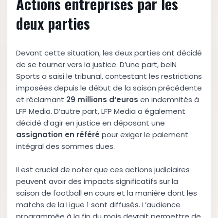
Actions entreprises par les
deux parties
Devant cette situation, les deux parties ont décidé
de se tourner vers la justice. D’une part, beIN
Sports a saisi le tribunal, contestant les restrictions
imposées depuis le début de la saison précédente
et réclamant
2
9
m
i
l
l
i
o
n
s
d
‘
e
u
r
o
s
en indemnités à
LFP Media. D’autre part, LFP Media a également
décidé d’agir en justice en déposant une
a
s
s
i
g
n
a
t
i
o
n
e
n
r
é
f
é
r
é
pour exiger le paiement
intégral des sommes dues.
Il est crucial de noter que ces actions judiciaires
peuvent avoir des impacts significatifs sur la
saison de football en cours et la manière dont les
matchs de la Ligue 1 sont diffusés. L’audience
programmée à la fin du mois devrait permettre de