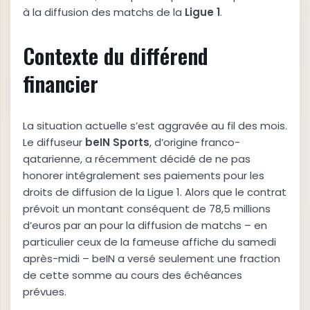
à la diffusion des matchs de la
L
i
g
u
e
1
.
Contexte du différend
financier
La situation actuelle s’est aggravée au fil des mois.
Le diffuseur
b
e
I
N
S
p
o
r
t
s
, d’origine franco-
qatarienne, a récemment décidé de ne pas
honorer intégralement ses paiements pour les
droits de diffusion de la Ligue 1. Alors que le contrat
prévoit un montant conséquent de 78,5 millions
d’euros par an pour la diffusion de matchs – en
particulier ceux de la fameuse affiche du samedi
après-midi – beIN a versé seulement une fraction
de cette somme au cours des échéances
prévues.