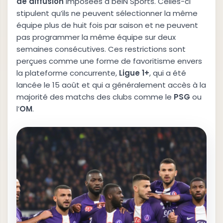
d
e
d
i
f
f
u
s
i
o
n
imposées à beIN Sports. Celles-ci
stipulent qu’ils ne peuvent sélectionner la même
équipe plus de huit fois par saison et ne peuvent
pas programmer la même équipe sur deux
semaines consécutives. Ces restrictions sont
perçues comme une forme de favoritisme envers
la plateforme concurrente,
L
i
g
u
e
1
+
, qui a été
lancée le 15 août et qui a généralement accès à la
majorité des matchs des clubs comme le
P
S
G
ou
l’
O
M
.