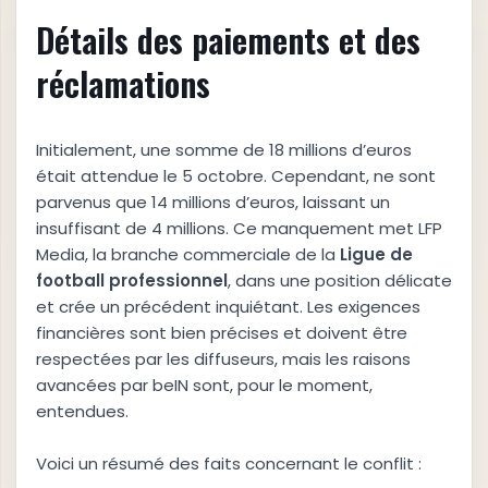
Détails des paiements et des
réclamations
Initialement, une somme de 18 millions d’euros
était attendue le 5 octobre. Cependant, ne sont
parvenus que 14 millions d’euros, laissant un
insuffisant de 4 millions. Ce manquement met LFP
Media, la branche commerciale de la
L
i
g
u
e
d
e
f
o
o
t
b
a
l
l
p
r
o
f
e
s
s
i
o
n
n
e
l
, dans une position délicate
et crée un précédent inquiétant. Les exigences
financières sont bien précises et doivent être
respectées par les diffuseurs, mais les raisons
avancées par beIN sont, pour le moment,
entendues.
Voici un résumé des faits concernant le conflit :