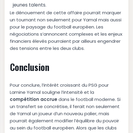
jeunes talents.
Le dénouement de cette affaire pourrait marquer
un tournant non seulement pour Yamal mais aussi
pour le paysage du football européen. Les
négociations s’annoncent complexes et les enjeux
financiers élevés pourraient par ailleurs engendrer
des tensions entre les deux clubs.
Conclusion
Pour conclure, l’intérêt croissant du PSG pour
Lamine Yamal souligne l’intensité et la
c
o
m
p
é
t
i
t
i
o
n
a
c
c
r
u
e
dans le football moderne. Si
un transfert se concrétise, il ferait non seulement
de Yamal un joueur d’un nouveau palier, mais
pourrait également modifier l’équilibre du pouvoir
au sein du football européen. Alors que les clubs