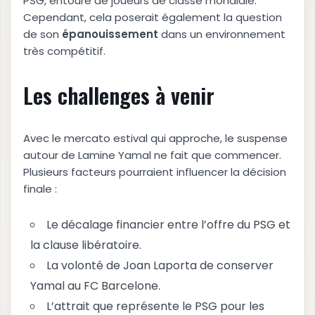
PSG, entouré de joueurs de classe mondiale.
Cependant, cela poserait également la question
de son
é
p
a
n
o
u
i
s
s
e
m
e
n
t
dans un environnement
très compétitif.
Les challenges à venir
Avec le mercato estival qui approche, le suspense
autour de Lamine Yamal ne fait que commencer.
Plusieurs facteurs pourraient influencer la décision
finale :
Le décalage financier entre l’offre du PSG et
la clause libératoire.
La volonté de Joan Laporta de conserver
Yamal au FC Barcelone.
L’attrait que représente le PSG pour les