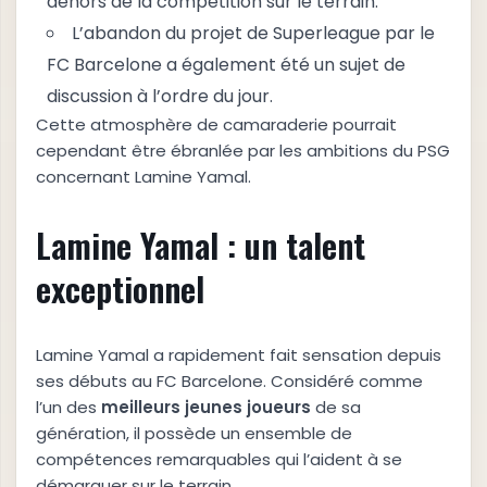
dehors de la compétition sur le terrain.
L’abandon du projet de Superleague par le
FC Barcelone a également été un sujet de
discussion à l’ordre du jour.
Cette atmosphère de camaraderie pourrait
cependant être ébranlée par les ambitions du PSG
concernant Lamine Yamal.
Lamine Yamal : un talent
exceptionnel
Lamine Yamal a rapidement fait sensation depuis
ses débuts au FC Barcelone. Considéré comme
l’un des
m
e
i
l
l
e
u
r
s
j
e
u
n
e
s
j
o
u
e
u
r
s
de sa
génération, il possède un ensemble de
compétences remarquables qui l’aident à se
démarquer sur le terrain.