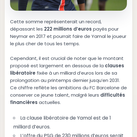
Cette somme représenterait un record,
dépassant les
2
2
2
m
i
l
l
i
o
n
s
d
’
e
u
r
o
s
payés pour
Neymar en 2017 et pourrait faire de Yamal le joueur
le plus cher de tous les temps.
Cependant, il est crucial de noter que le montant
proposé est largement en dessous de la
c
l
a
u
s
e
s
l
i
b
é
r
a
t
o
i
r
e
fixée à un milliard d’euros lors de sa
prolongation au printemps dernier jusqu’en 2031.
Ce chiffre reflète les ambitions du FC Barcelone de
conserver ce jeune talent, malgré leurs
d
i
f
f
i
c
u
l
t
é
s
f
i
n
a
n
c
i
è
r
e
s
actuelles.
La clause libératoire de Yamal est de 1
milliard d’euros.
L’offre du PSG de 230 millions d’euros serait