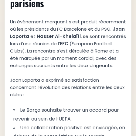
parisiens
Un événement marquant s’est produit récemment
où les présidents du FC Barcelone et du PSG,
J
o
a
n
L
a
p
o
r
t
a
et
N
a
s
s
e
r
A
l
–
K
h
e
l
a
ï
f
i
, se sont rencontrés
lors d’une réunion de l’
E
F
C
(European Football
Clubs). La rencontre s’est déroulée à Rome et a
été marquée par un moment cordial, avec des
échanges souriants entre les deux dirigeants.
Joan Laporta a exprimé sa satisfaction
concernant l’évolution des relations entre les deux
clubs :
Le Barça souhaite trouver un accord pour
revenir au sein de l’UEFA.
Une collaboration positive est envisagée, en