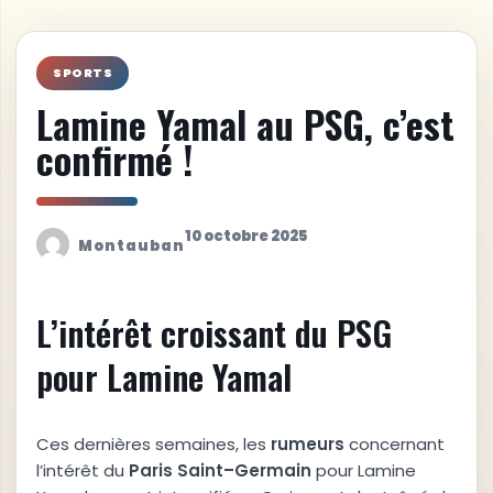
SPORTS
Lamine Yamal au PSG, c’est
confirmé !
10 octobre 2025
Montauban
L’intérêt croissant du PSG
pour Lamine Yamal
Ces dernières semaines, les
r
u
m
e
u
r
s
concernant
l’intérêt du
P
a
r
i
s
S
a
i
n
t
–
G
e
r
m
a
i
n
pour Lamine