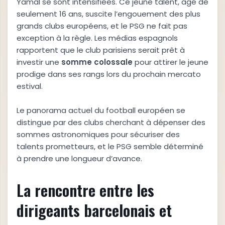
Yamal se sont intensifiées. Ce jeune talent, âgé de
seulement 16 ans, suscite l’engouement des plus
grands clubs européens, et le PSG ne fait pas
exception à la règle. Les médias espagnols
rapportent que le club parisiens serait prêt à
investir une
s
o
m
m
e
c
o
l
o
s
s
a
l
e
pour attirer le jeune
prodige dans ses rangs lors du prochain mercato
estival.
Le panorama actuel du football européen se
distingue par des clubs cherchant à dépenser des
sommes astronomiques pour sécuriser des
talents prometteurs, et le PSG semble déterminé
à prendre une longueur d’avance.
La rencontre entre les
dirigeants barcelonais et