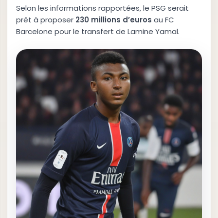
Selon les informations rapportées, le PSG serait
prêt à proposer
2
3
0
m
i
l
l
i
o
n
s
d
’
e
u
r
o
s
au FC
Barcelone pour le transfert de Lamine Yamal.