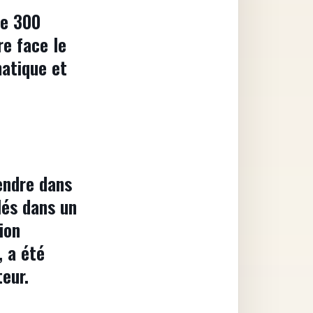
de 300
re face le
matique et
rendre dans
lés dans un
ion
, a été
eur.