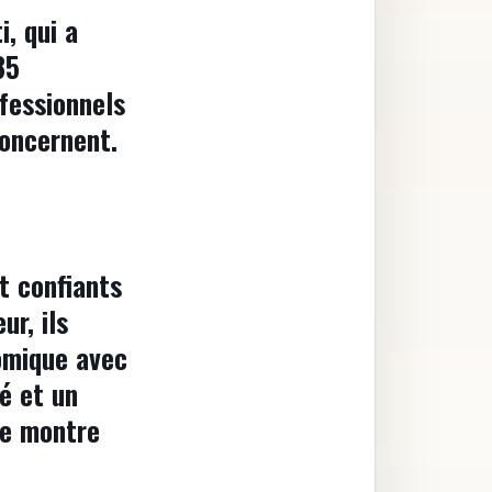
, qui a
85
fessionnels
concernent.
t confiants
ur, ils
nomique avec
é et un
se montre