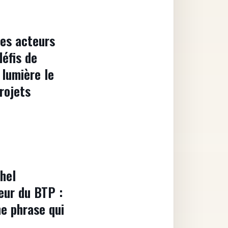
les acteurs
éfis de
lumière le
rojets
chel
eur du BTP :
ne phrase qui