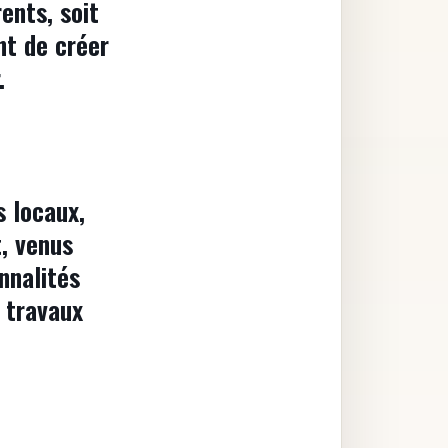
ents, soit
t de créer
.
s locaux,
t, venus
nnalités
 travaux