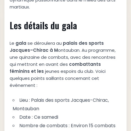
martiaux.
Les détails du gala
Le
g
a
l
a
se déroulera au
p
a
l
a
i
s
d
e
s
s
p
o
r
t
s
J
a
c
q
u
e
s
–
C
h
i
r
a
c
à
M
ontauban. Au programme,
une quinzaine de combats, avec des rencontres
qui mettront en avant des
c
o
m
b
a
t
t
a
n
t
s
f
é
m
i
n
i
n
s
e
t
l
e
s
jeunes espoirs du club. Voici
quelques points saillants concernant cet
événement :
Lieu : Palais des sports Jacques-Chirac,
Montauban
Date : Ce samedi
Nombre de combats : Environ 15 combats