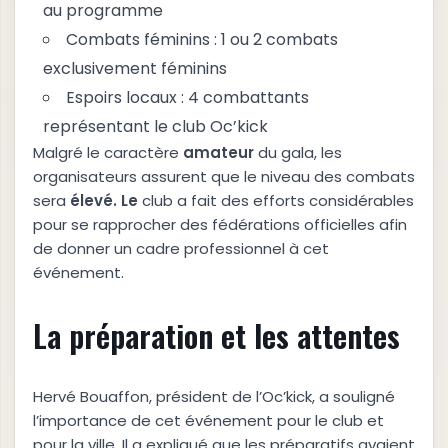
au programme
Combats féminins : 1 ou 2 combats
exclusivement féminins
Espoirs locaux : 4 combattants
représentant le club Oc’kick
Malgré le caractère
a
m
a
t
e
u
r
du gala, les
organisateurs assurent que le niveau des combats
sera
é
l
e
v
é
.
L
e
club a fait des efforts considérables
pour se rapprocher des fédérations officielles afin
de donner un cadre professionnel à cet
événement.
La préparation et les attentes
Hervé Bouaffon, président de l’Oc’kick, a souligné
l’importance de cet événement pour le club et
pour la ville. Il a expliqué que les préparatifs avaient