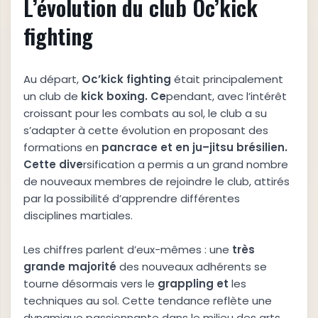
L’évolution du club Oc’kick
fighting
Au départ,
O
c
’
k
i
c
k
f
i
g
h
t
i
n
g
était principalement
un club de
k
i
c
k
b
o
x
i
n
g
.
C
e
pendant, avec l’intérêt
croissant pour les combats au sol, le club a su
s’adapter à cette évolution en proposant des
formations en
p
a
n
c
r
a
c
e
e
t
e
n
j
u
–
j
i
t
s
u
b
r
é
s
i
l
i
e
n
.
C
e
t
t
e
d
i
v
e
rsification a permis a un grand nombre
de nouveaux membres de rejoindre le club, attirés
par la possibilité d’apprendre différentes
disciplines martiales.
Les chiffres parlent d’eux-mêmes : une
t
r
è
s
g
r
a
n
d
e
m
a
j
o
r
i
t
é
des nouveaux adhérents se
tourne désormais vers le
g
r
a
p
p
l
i
n
g
e
t
les
techniques au sol. Cette tendance reflète une
dynamique passionnante dans le milieu des arts