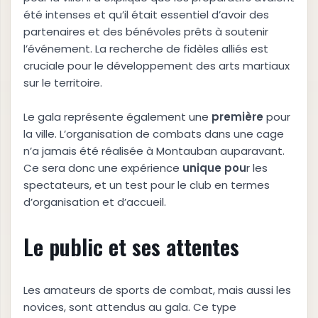
été intenses et qu’il était essentiel d’avoir des
partenaires et des bénévoles prêts à soutenir
l’événement. La recherche de fidèles alliés est
cruciale pour le développement des arts martiaux
sur le territoire.
Le gala représente également une
p
r
e
m
i
è
r
e
pour
la ville. L’organisation de combats dans une cage
n’a jamais été réalisée à Montauban auparavant.
Ce sera donc une expérience
u
n
i
q
u
e
p
o
u
r les
spectateurs, et un test pour le club en termes
d’organisation et d’accueil.
Le public et ses attentes
Les amateurs de sports de combat, mais aussi les
novices, sont attendus au gala. Ce type