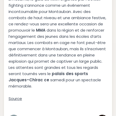
fighting s’annonce comme un événement
incontournable pour Montauban. Avec des
combats de haut niveau et une ambiance festive,
ce rendez-vous sera une excellente occasion de
promouvoir le
M
M
A
dans la région et de renforcer
l’engagement des jeunes dans les écoles d’arts
martiaux. Les combats en cage ne font peut-être
que commencer à Montauban, mais ils s’inscrivent
définitivement dans une tendance en pleine
explosion qui promet de captiver un large public.
Les attentes sont grandes et tous les regards
seront tournés vers le
p
a
l
a
i
s
d
e
s
s
p
o
r
t
s
J
a
c
q
u
e
s
–
C
h
i
r
a
c
c
e
samedi pour un spectacle
mémorable.
Source