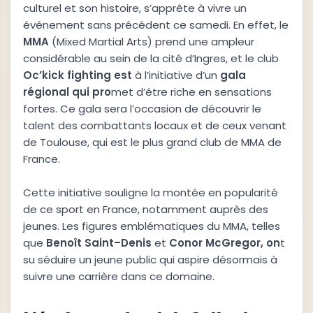
culturel et son histoire, s’apprête à vivre un
événement sans précédent ce samedi. En effet, le
M
M
A
(Mixed Martial Arts) prend une ampleur
considérable au sein de la cité d’Ingres, et le club
O
c
’
k
i
c
k
f
i
g
h
t
i
n
g
e
s
t
à l’initiative d’un
g
a
l
a
r
é
g
i
o
n
a
l
q
u
i
p
r
o
met d’être riche en sensations
fortes. Ce gala sera l’occasion de découvrir le
talent des combattants locaux et de ceux venant
de Toulouse, qui est le plus grand club de MMA de
France.
Cette initiative souligne la montée en popularité
de ce sport en France, notamment auprès des
jeunes. Les figures emblématiques du MMA, telles
que
B
e
n
o
î
t
S
a
i
n
t
–
D
e
n
i
s
et
C
o
n
o
r
M
c
G
r
e
g
o
r
,
o
n
t
su séduire un jeune public qui aspire désormais à
suivre une carrière dans ce domaine.