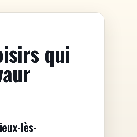
isirs qui
vaur
ieux-lès-