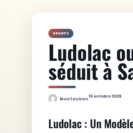
SPORTS
Ludolac ou
séduit à S
16 octobre 2025
Montauban
Ludolac : Un Modèle 