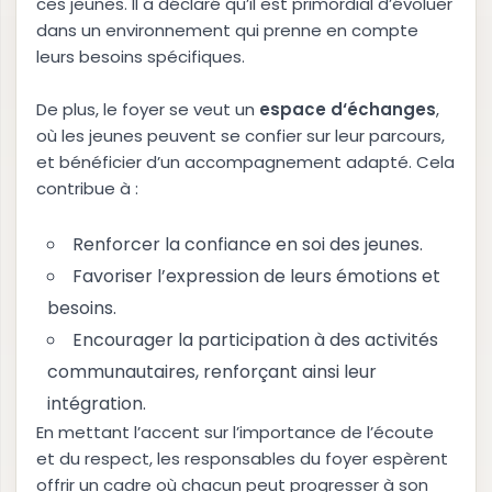
ces jeunes. Il a déclaré qu’il est primordial d’évoluer
dans un environnement qui prenne en compte
leurs besoins spécifiques.
De plus, le foyer se veut un
e
s
p
a
c
e
d
‘
é
c
h
a
n
g
e
s
,
où les jeunes peuvent se confier sur leur parcours,
et bénéficier d’un accompagnement adapté. Cela
contribue à :
Renforcer la confiance en soi des jeunes.
Favoriser l’expression de leurs émotions et
besoins.
Encourager la participation à des activités
communautaires, renforçant ainsi leur
intégration.
En mettant l’accent sur l’importance de l’écoute
et du respect, les responsables du foyer espèrent
offrir un cadre où chacun peut progresser à son