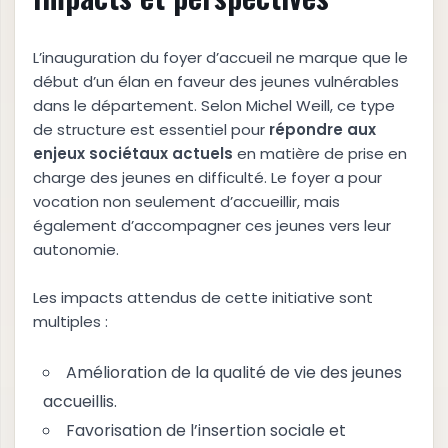
L’inauguration du foyer d’accueil ne marque que le
début d’un élan en faveur des jeunes vulnérables
dans le département. Selon Michel Weill, ce type
de structure est essentiel pour
r
é
p
o
n
d
r
e
a
u
x
e
n
j
e
u
x
s
o
c
i
é
t
a
u
x
a
c
t
u
e
l
s
en matière de prise en
charge des jeunes en difficulté. Le foyer a pour
vocation non seulement d’accueillir, mais
également d’accompagner ces jeunes vers leur
autonomie.
Les impacts attendus de cette initiative sont
multiples :
Amélioration de la qualité de vie des jeunes
accueillis.
Favorisation de l’insertion sociale et