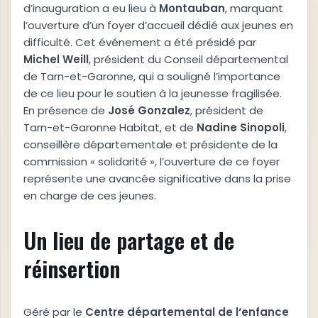
d’inauguration a eu lieu à
M
o
n
t
a
u
b
a
n
, marquant
l’ouverture d’un foyer d’accueil dédié aux jeunes en
difficulté. Cet événement a été présidé par
M
i
c
h
e
l
W
e
i
l
l
, président du Conseil départemental
de Tarn-et-Garonne, qui a souligné l’importance
de ce lieu pour le soutien à la jeunesse fragilisée.
En présence de
J
o
s
é
G
o
n
z
a
l
e
z
, président de
Tarn-et-Garonne Habitat, et de
N
a
d
i
n
e
S
i
n
o
p
o
l
i
,
conseillère départementale et présidente de la
commission « solidarité », l’ouverture de ce foyer
représente une avancée significative dans la prise
en charge de ces jeunes.
Un lieu de partage et de
réinsertion
Géré par le
C
e
n
t
r
e
d
é
p
a
r
t
e
m
e
n
t
a
l
d
e
l
‘
e
n
f
a
n
c
e