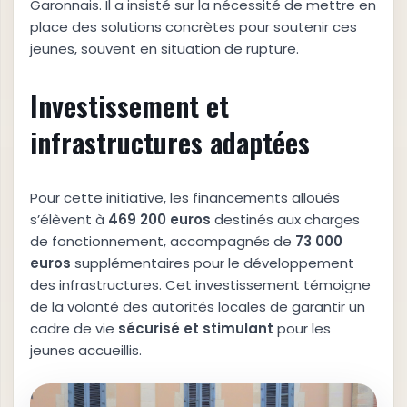
Garonnais. Il a insisté sur la nécessité de mettre en
place des solutions concrètes pour soutenir ces
jeunes, souvent en situation de rupture.
Investissement et
infrastructures adaptées
Pour cette initiative, les financements alloués
s’élèvent à
4
6
9
2
0
0
e
u
r
o
s
destinés aux charges
de fonctionnement, accompagnés de
7
3
0
0
0
e
u
r
o
s
supplémentaires pour le développement
des infrastructures. Cet investissement témoigne
de la volonté des autorités locales de garantir un
cadre de vie
s
é
c
u
r
i
s
é
e
t
s
t
i
m
u
l
a
n
t
pour les
jeunes accueillis.