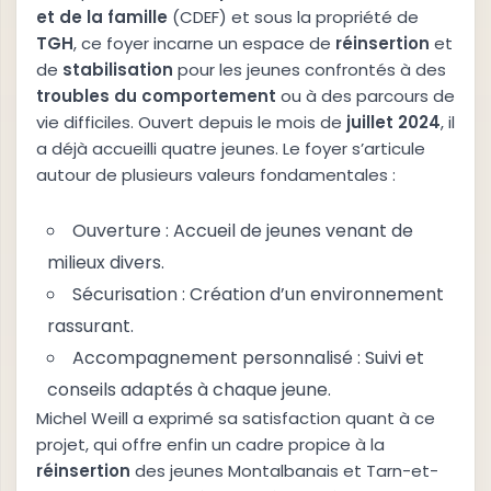
e
t
d
e
l
a
f
a
m
i
l
l
e
(CDEF) et sous la propriété de
T
G
H
, ce foyer incarne un espace de
r
é
i
n
s
e
r
t
i
o
n
et
de
s
t
a
b
i
l
i
s
a
t
i
o
n
pour les jeunes confrontés à des
t
r
o
u
b
l
e
s
d
u
c
o
m
p
o
r
t
e
m
e
n
t
ou à des parcours de
vie difficiles. Ouvert depuis le mois de
j
u
i
l
l
e
t
2
0
2
4
, il
a déjà accueilli quatre jeunes. Le foyer s’articule
autour de plusieurs valeurs fondamentales :
Ouverture : Accueil de jeunes venant de
milieux divers.
Sécurisation : Création d’un environnement
rassurant.
Accompagnement personnalisé : Suivi et
conseils adaptés à chaque jeune.
Michel Weill a exprimé sa satisfaction quant à ce
projet, qui offre enfin un cadre propice à la
r
é
i
n
s
e
r
t
i
o
n
des jeunes Montalbanais et Tarn-et-