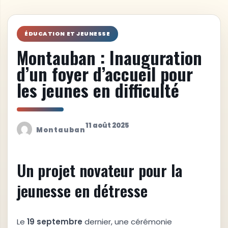
ÉDUCATION ET JEUNESSE
Montauban : Inauguration
d’un foyer d’accueil pour
les jeunes en difficulté
11 août 2025
Montauban
Un projet novateur pour la
jeunesse en détresse
Le
1
9
s
e
p
t
e
m
b
r
e
dernier, une cérémonie