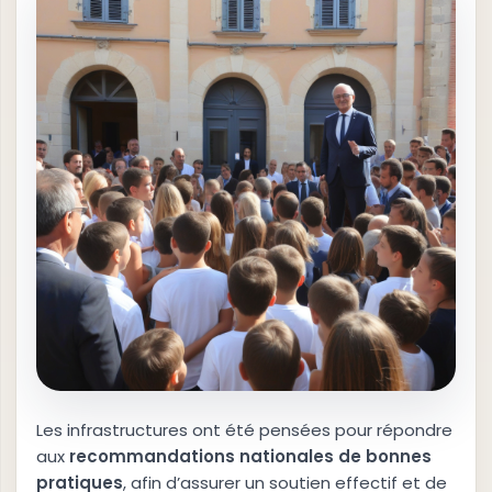
Les infrastructures ont été pensées pour répondre
aux
r
e
c
o
m
m
a
n
d
a
t
i
o
n
s
n
a
t
i
o
n
a
l
e
s
d
e
b
o
n
n
e
s
p
r
a
t
i
q
u
e
s
, afin d’assurer un soutien effectif et de