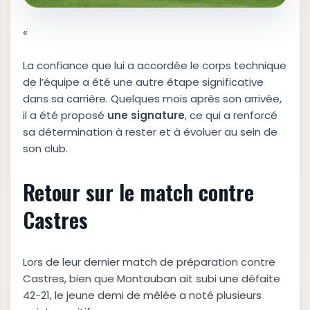
«
La confiance que lui a accordée le corps technique
de l’équipe a été une autre étape significative
dans sa carrière. Quelques mois après son arrivée,
il a été proposé
u
n
e
s
i
g
n
a
t
u
r
e
, ce qui a renforcé
sa détermination à rester et à évoluer au sein de
son club.
Retour sur le match contre
Castres
Lors de leur dernier match de préparation contre
Castres, bien que Montauban ait subi une défaite
42-21, le jeune demi de mêlée a noté plusieurs