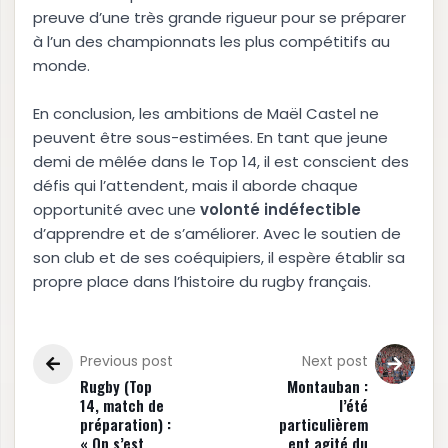
preuve d’une très grande rigueur pour se préparer
à l’un des championnats les plus compétitifs au
monde.
En conclusion, les ambitions de Maël Castel ne
peuvent être sous-estimées. En tant que jeune
demi de mêlée dans le Top 14, il est conscient des
défis qui l’attendent, mais il aborde chaque
opportunité avec une
v
o
l
o
n
t
é
i
n
d
é
f
e
c
t
i
b
l
e
d’apprendre et de s’améliorer. Avec le soutien de
son club et de ses coéquipiers, il espère établir sa
propre place dans l’histoire du rugby français.
Previous post
Next post
Rugby (Top
Montauban :
14, match de
l’été
préparation) :
particulièrem
« On s’est
ent agité du