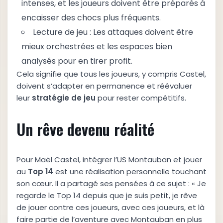
intenses, et les joueurs doivent être préparés à
encaisser des chocs plus fréquents.
Lecture de jeu : Les attaques doivent être
mieux orchestrées et les espaces bien
analysés pour en tirer profit.
Cela signifie que tous les joueurs, y compris Castel,
doivent s’adapter en permanence et réévaluer
leur
s
t
r
a
t
é
g
i
e
d
e
j
e
u
pour rester compétitifs.
Un rêve devenu réalité
Pour Maël Castel, intégrer l’US Montauban et jouer
au
T
o
p
1
4
est une réalisation personnelle touchant
son cœur. Il a partagé ses pensées à ce sujet : « Je
regarde le Top 14 depuis que je suis petit, je rêve
de jouer contre ces joueurs, avec ces joueurs, et là
faire partie de l’aventure avec Montauban en plus