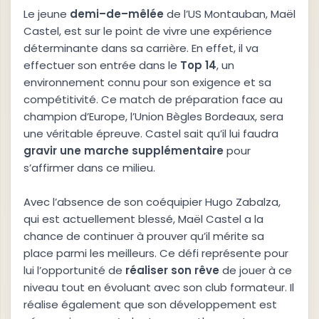
Le jeune
d
e
m
i
–
d
e
–
m
ê
l
é
e
de l’US Montauban, Maël
Castel, est sur le point de vivre une expérience
déterminante dans sa carrière. En effet, il va
effectuer son entrée dans le
T
o
p
1
4
, un
environnement connu pour son exigence et sa
compétitivité. Ce match de préparation face au
champion d’Europe, l’Union Bègles Bordeaux, sera
une véritable épreuve. Castel sait qu’il lui faudra
g
r
a
v
i
r
u
n
e
m
a
r
c
h
e
s
u
p
p
l
é
m
e
n
t
a
i
r
e
pour
s’affirmer dans ce milieu.
Avec l’absence de son coéquipier Hugo Zabalza,
qui est actuellement blessé, Maël Castel a la
chance de continuer à prouver qu’il mérite sa
place parmi les meilleurs. Ce défi représente pour
lui l’opportunité de
r
é
a
l
i
s
e
r
s
o
n
r
ê
v
e
de jouer à ce
niveau tout en évoluant avec son club formateur. Il
réalise également que son développement est