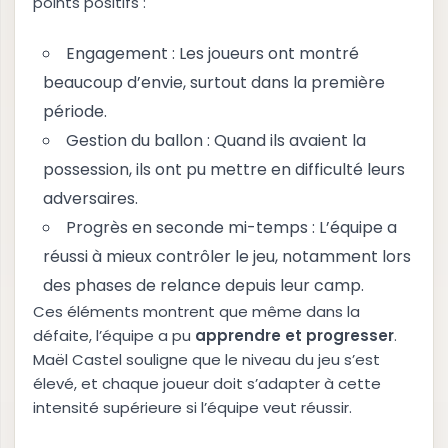
points positifs :
Engagement : Les joueurs ont montré
beaucoup d’envie, surtout dans la première
période.
Gestion du ballon : Quand ils avaient la
possession, ils ont pu mettre en difficulté leurs
adversaires.
Progrès en seconde mi-temps : L’équipe a
réussi à mieux contrôler le jeu, notamment lors
des phases de relance depuis leur camp.
Ces éléments montrent que même dans la
défaite, l’équipe a pu
a
p
p
r
e
n
d
r
e
e
t
p
r
o
g
r
e
s
s
e
r
.
Maël Castel souligne que le niveau du jeu s’est
élevé, et chaque joueur doit s’adapter à cette
intensité supérieure si l’équipe veut réussir.