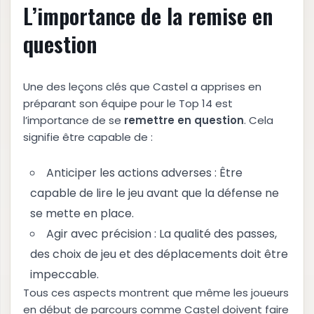
L’importance de la remise en
question
Une des leçons clés que Castel a apprises en
préparant son équipe pour le Top 14 est
l’importance de se
r
e
m
e
t
t
r
e
e
n
q
u
e
s
t
i
o
n
. Cela
signifie être capable de :
Anticiper les actions adverses : Être
capable de lire le jeu avant que la défense ne
se mette en place.
Agir avec précision : La qualité des passes,
des choix de jeu et des déplacements doit être
impeccable.
Tous ces aspects montrent que même les joueurs
en début de parcours comme Castel doivent faire