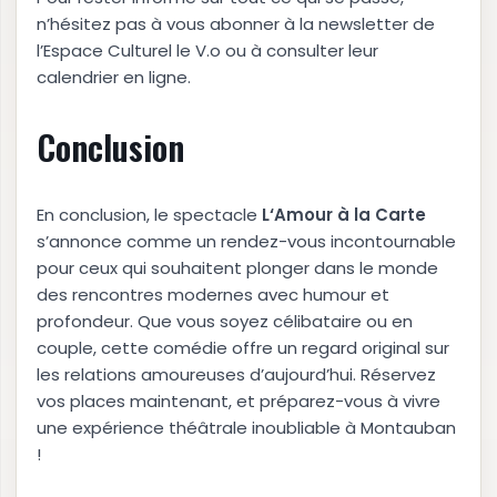
n’hésitez pas à vous abonner à la newsletter de
l’Espace Culturel le V.o ou à consulter leur
calendrier en ligne.
Conclusion
En conclusion, le spectacle
L
‘
A
m
o
u
r
à
l
a
C
a
r
t
e
s’annonce comme un rendez-vous incontournable
pour ceux qui souhaitent plonger dans le monde
des rencontres modernes avec humour et
profondeur. Que vous soyez célibataire ou en
couple, cette comédie offre un regard original sur
les relations amoureuses d’aujourd’hui. Réservez
vos places maintenant, et préparez-vous à vivre
une expérience théâtrale inoubliable à Montauban
!