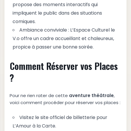
propose des moments interactifs qui
impliquent le public dans des situations
comiques.
Ambiance conviviale : L’Espace Culturel le
V.o offre un cadre accueillant et chaleureux,
propice à passer une bonne soirée.
Comment Réserver vos Places
?
Pour ne rien rater de cette
a
v
e
n
t
u
r
e
t
h
é
â
t
r
a
l
e
,
voici comment procéder pour réserver vos places :
Visitez le site officiel de billetterie pour
L’Amour à la Carte.