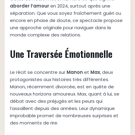
a
b
o
r
d
e
r
l
‘
a
m
o
u
r
en 2024, surtout après une
séparation. Que vous soyez fraîchement guéri ou
encore en phase de doute, ce spectacle propose
une approche originale pour naviguer dans le
monde complexe des relations.
Une Traversée Émotionnelle
Le récit se concentre sur
M
a
n
o
n
et
M
a
x
, deux
protagonistes aux histoires très différentes.
Manon, récemment divorcée, est en quête de
nouveaux horizons amoureux. Max, quant à lui, se
débat avec des préjugés et les peurs qui
l’assaillent depuis des années. Leur dynamique
improbable promet de nombreuses surprises et
des moments de rire.