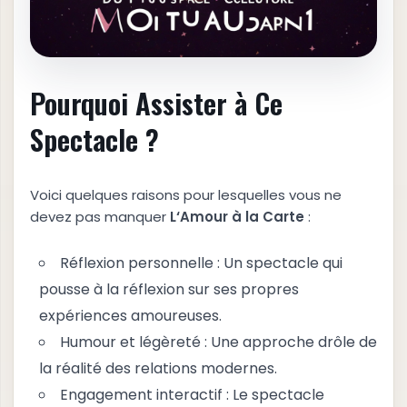
Pourquoi Assister à Ce
Spectacle ?
Voici quelques raisons pour lesquelles vous ne
devez pas manquer
L
‘
A
m
o
u
r
à
l
a
C
a
r
t
e
:
Réflexion personnelle : Un spectacle qui
pousse à la réflexion sur ses propres
expériences amoureuses.
Humour et légèreté : Une approche drôle de
la réalité des relations modernes.
Engagement interactif : Le spectacle