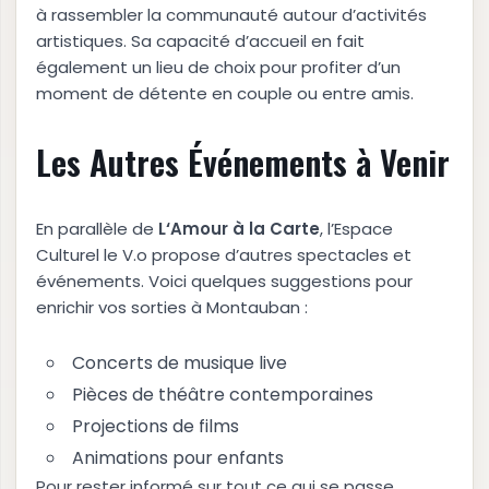
à rassembler la communauté autour d’activités
artistiques. Sa capacité d’accueil en fait
également un lieu de choix pour profiter d’un
moment de détente en couple ou entre amis.
Les Autres Événements à Venir
En parallèle de
L
‘
A
m
o
u
r
à
l
a
C
a
r
t
e
, l’Espace
Culturel le V.o propose d’autres spectacles et
événements. Voici quelques suggestions pour
enrichir vos sorties à Montauban :
Concerts de musique live
Pièces de théâtre contemporaines
Projections de films
Animations pour enfants
Pour rester informé sur tout ce qui se passe,