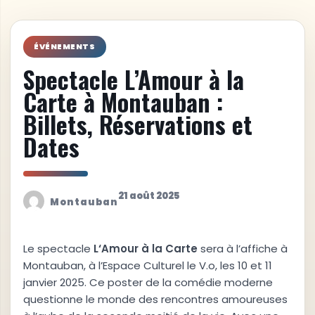
ÉVÉNEMENTS
Spectacle L’Amour à la
Carte à Montauban :
Billets, Réservations et
Dates
21 août 2025
Montauban
Le spectacle
L
‘
A
m
o
u
r
à
l
a
C
a
r
t
e
sera à l’affiche à
Montauban, à l’Espace Culturel le V.o, les 10 et 11
janvier 2025. Ce poster de la comédie moderne
questionne le monde des rencontres amoureuses