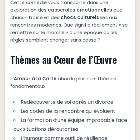
Cette comédie vous transporte dans une
exploration des
c
a
s
s
e
r
o
l
e
s
é
m
o
t
i
o
n
n
e
l
l
e
s
que
chacun traîne et des
c
h
o
c
s
c
u
l
t
u
r
e
l
s
liés aux
rencontres modernes. Que signifie réellement « se
remettre sur le marché » à une époque où les
règles semblent changer sans cesse ?
Thèmes au Cœur de l’Œuvre
L
‘
A
m
o
u
r
à
l
a
C
a
r
t
e
aborde plusieurs thèmes
fondamentaux :
Redécouverte de soi après un divorce
Les codes de la rencontre qui évoluent
La formation d’une équipe improbable face
aux situations déroutantes
L’humour comme outil de résilience