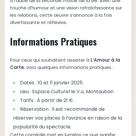
à l’aube de la seconde moitié de la vie. Avec une
touche d’humour et une vision rafraîchissante sur
les relations, cette œuvre s’annonce à la fois
divertissante et réflexive.
Informations Pratiques
Pour ceux qui souhaitent assister à
L
‘
A
m
o
u
r
à
l
a
C
a
r
t
e
, voici quelques informations pratiques :
Dates : 10 et 11 janvier 2025
Lieu : Espace Culturel le V.o, Montauban
Tarifs : À partir de 21 €
Réservation : Il est recommandé de
réserver vos places à l’avance en raison de la
popularité du spectacle.
Cette comédie met en lumière ce que signifie