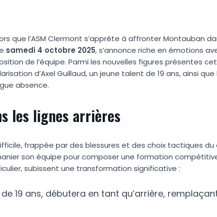
alors que l’ASM Clermont s’apprête à affronter Montauban d
le
s
a
m
e
d
i
4
o
c
t
o
b
r
e
2
0
2
5
, s’annonce riche en émotions av
tion de l’équipe. Parmi les nouvelles figures présentes ce
risation d’Axel Guillaud, un jeune talent de 19 ans, ainsi que 
ngue absence.
 les lignes arrières
fficile, frappée par des blessures et des choix tactiques du
emanier son équipe pour composer une formation compétitiv
iculier, subissent une transformation significative :
é de 19 ans, débutera en tant qu’arrière, remplaçan