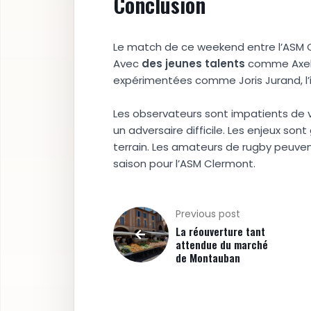
Conclusion
Le match de ce weekend entre l’ASM
Avec
d
e
s
j
e
u
n
e
s
t
a
l
e
n
t
s
comme Axel G
expérimentées comme Joris Jurand, l’is
Les observateurs sont impatients de 
un adversaire difficile. Les enjeux son
terrain. Les amateurs de rugby peuven
saison pour l’ASM Clermont.
Previous post
La réouverture tant
attendue du marché
de Montauban