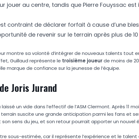
r jouer au centre, tandis que Pierre Fouyssac est 
 est contraint de déclarer forfait à cause d’une ble
pportunité de revenir sur le terrain après plus de 1
îneur montre sa volonté d’intégrer de nouveaux talents tout 
ffet, Guillaud représente le
t
r
o
i
s
i
è
m
e
j
o
u
e
u
r
de moins de 20 
lle marque de confiance sur la jeunesse de l’équipe.
de Joris Jurand
laissé un vide dans l’effectif de l’ASM Clermont. Après 11 mo
 terrain suscite une grande anticipation parmi les fans et se
 son sens du jeu, et son retour pourrait apporter un nouvel é
e sous-estimée, car il représente l’expérience et le talent 