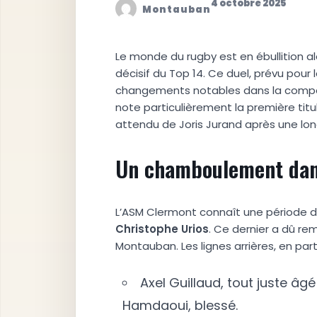
4 octobre 2025
Montauban
Le monde du rugby est en ébullition 
décisif du Top 14. Ce duel, prévu pour 
changements notables dans la composi
note particulièrement la première titula
attendu de Joris Jurand après une lo
Un chamboulement dans
L’ASM Clermont connaît une période di
C
h
r
i
s
t
o
p
h
e
U
r
i
o
s
. Ce dernier a dû r
Montauban. Les lignes arrières, en part
Axel Guillaud, tout juste âg
Hamdaoui, blessé.