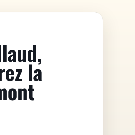
llaud,
rez la
mont