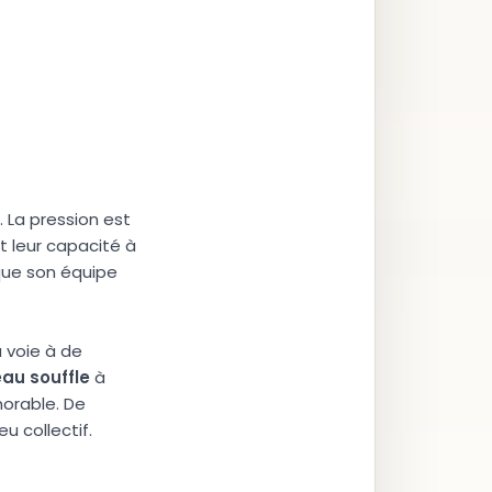
 La pression est
t leur capacité à
 que son équipe
 voie à de
e
a
u
s
o
u
f
f
l
e
à
morable. De
u collectif.