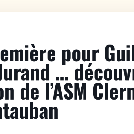
remière pour Gui
Jurand … découv
on de l’ASM Cler
ntauban