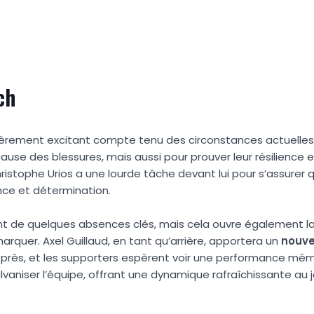
ch
ièrement excitant compte tenu des circonstances actuelles.
ause des blessures, mais aussi pour prouver leur résilience e
istophe Urios a une lourde tâche devant lui pour s’assurer
ance et détermination.
nt de quelques absences clés, mais cela ouvre également la
rquer. Axel Guillaud, en tant qu’arrière, apportera un
n
o
u
v
e près, et les supporters espèrent voir une performance mé
vaniser l’équipe, offrant une dynamique rafraîchissante au je