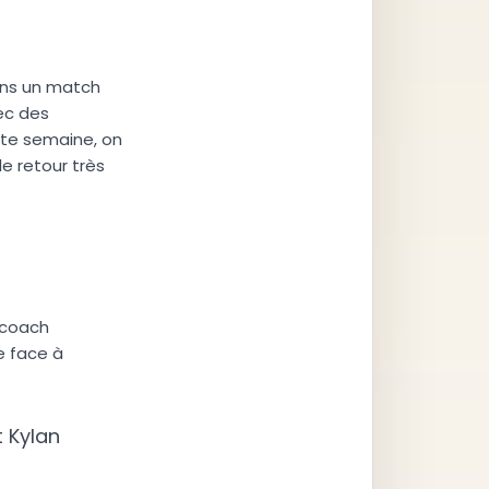
ans un match
ec des
tte semaine, on
le retour très
 coach
e face à
t Kylan