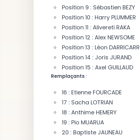
Position 9 : Sébastien BEZY
Position 10 : Harry PLUMMER
Position 11 : Alivereti RAKA
Position 12 : Alex NEWSOME
Position 13 : Léon DARRICAR
Position 14 : Joris JURAND
Position 15 : Axel GUILLAUD
R
e
m
p
l
a
ç
a
n
t
s
:
16 : Etienne FOURCADE
17 : Sacha LOTRIAN
18 : Anthime HEMERY
19 : Pio MUARUA
20 : Baptiste JAUNEAU