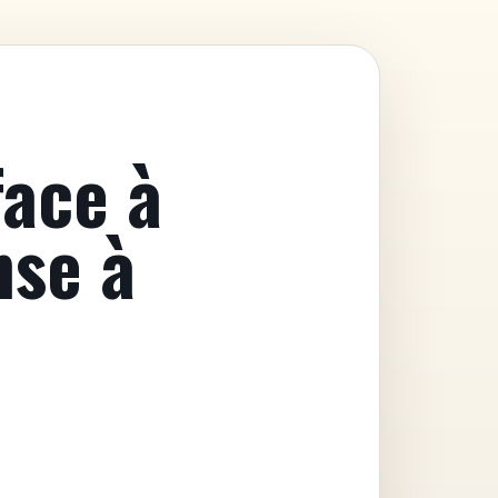
ace à
nse à