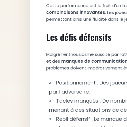
Cette performance est le fruit d’un t
c
o
m
b
i
n
a
i
s
o
n
s
i
n
n
o
v
a
n
t
e
s
. Les joue
permettant ainsi une fluidité dans le j
Les défis défensifs
Malgré l’enthousiasme suscité par l’a
et des
m
a
n
q
u
e
s
d
e
c
o
m
m
u
n
i
c
a
t
i
o
problèmes doivent impérativement êtr
Positionnement : Des joueur
par l’adversaire.
Tacles manqués : De nombre
menant à des situations de d
Repli défensif : Le manque d