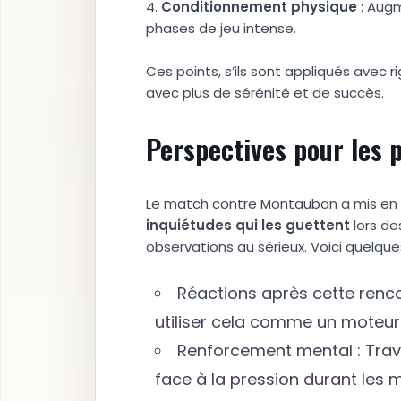
4.
C
o
n
d
i
t
i
o
n
n
e
m
e
n
t
p
h
y
s
i
q
u
e
: Augm
phases de jeu intense.
Ces points, s’ils sont appliqués avec r
avec plus de sérénité et de succès.
Perspectives pour les 
Le match contre Montauban a mis en lu
i
n
q
u
i
é
t
u
d
e
s
q
u
i
l
e
s
g
u
e
t
t
e
n
t
lors de
observations au sérieux. Voici quelque
Réactions après cette rencon
utiliser cela comme un moteur
Renforcement mental : Trava
face à la pression durant les 