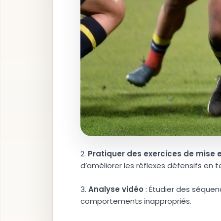
2.
P
r
a
t
i
q
u
e
r
d
e
s
e
x
e
r
c
i
c
e
s
d
e
m
i
s
e
d’améliorer les réflexes défensifs en t
3.
A
n
a
l
y
s
e
v
i
d
é
o
: Étudier des séquenc
comportements inappropriés.