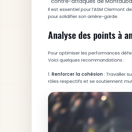
contre-attaques de Montauba
Il est essentiel pour l’ASM Clermont d
pour solidifier son arrière-garde.
Analyse des points à a
Pour optimiser les performances défen
Voici quelques recommandations :
1.
R
e
n
f
o
r
c
e
r
l
a
c
o
h
é
s
i
o
n
: Travailler 
rôles respectifs et se soutiennent mu