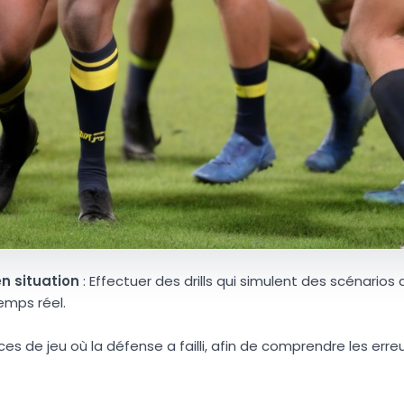
e
n
s
i
t
u
a
t
i
o
n
: Effectuer des drills qui simulent des scénarios
emps réel.
es de jeu où la défense a failli, afin de comprendre les erreu