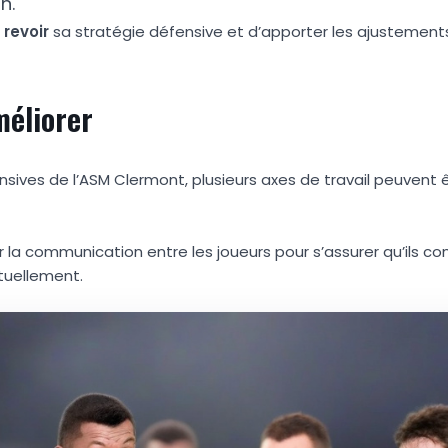
n.
e
r
e
v
o
i
r
sa stratégie défensive et d’apporter les ajustement
méliorer
sives de l’ASM Clermont, plusieurs axes de travail peuvent 
sur la communication entre les joueurs pour s’assurer qu’ils 
tuellement.