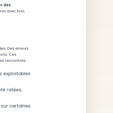
e
r
d
e
s
rse avec brio,
es. Des erreurs
ions. Ces
es rencontres.
s exploitables
té ratées,
 sur certaines