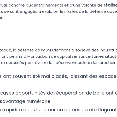
ravail acharné aux entraînements et d’une volonté de
r
é
a
l
i
s
urs se sont engagés à exploiter les failles de la défense adve
eu.
ttaque, la défense de l’ASM Clermont a soulevé des inquiétud
n
ont permis à Montauban de capitaliser sur certaines situat
e adressés pour éviter des déconvenues lors des prochain
s ont souvent été mal placés, laissant des espace
uses opportunités de récupération de balle ont é
ésavantage numéraire.
e rapidité dans le retour en défense a été flagrant