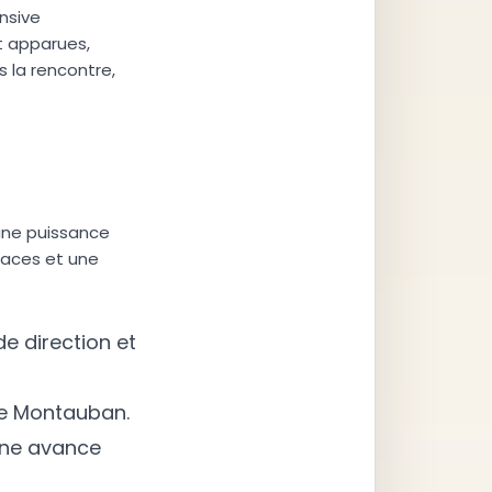
nsive
 apparues,
s la rencontre,
une puissance
icaces et une
e direction et
de Montauban.
 une avance