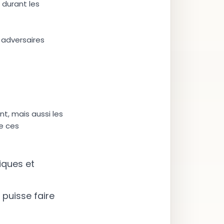
 durant les
s adversaires
t, mais aussi les
re ces
iques et
 puisse faire