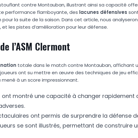
touflant contre Montauban, illustrant ainsi sa capacité offe
te performance flamboyante, des
l
a
c
u
n
e
s
d
é
f
e
n
s
i
v
e
s
sont
pour la suite de la saison. Dans cet article, nous analyseron
e, et les pistes d’amélioration pour leur défense.
 de l’ASM Clermont
i
n
a
t
i
o
n
totale dans le match contre Montauban, affichant 
es joueurs ont su mettre en œuvre des techniques de jeu eff
 a mené à un score impressionnant.
s ont montré une capacité à changer rapidement d
adverses.
ectaculaires ont permis de surprendre la défense 
oueurs se sont illustrés, permettant de construire